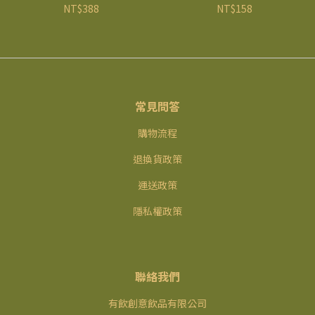
NT$388
NT$158
常見問答
購物流程
退換貨政策
運送政策
隱私權政策
聯絡我們
有飲創意飲品有限公司