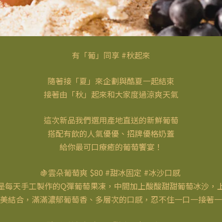
有「葡」同享 #秋起來
隨著接「夏」來企劃與酷夏一起結束
接著由「秋」起來和大家度過涼爽天氣
這次新品我們選用產地直送的新鮮葡萄
搭配有飲的人氣優優、招牌優格奶蓋
給你最可口療癒的葡萄饗宴！
🍇雲朵葡萄爽 $80 #甜冰固定 #冰沙口感
是每天手工製作的Q彈葡萄果凍，中間加上酸酸甜甜葡萄冰沙，
美結合，滿滿濃郁葡萄香、多層次的口感，忍不住一口一接著一