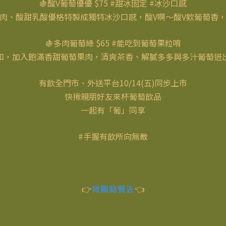
🍇酸V葡萄優優 $75 #甜冰固定 #冰沙口感
肉、酸甜乳酸優格特製成獨特冰沙口感，酸V啊～酸V欸葡萄香
🍇多肉葡萄綠 $65 #能吃到葡萄果粒唷
和，加入飽滿香甜葡萄果肉，清爽茶香、解膩多多與多汁葡萄迸
有飲全門市、外送平台10/14(五)同步上市
快揪親朋好友來杯葡萄飲品
一起有「葡」同享
#手握有飲所向無敵
👉
揪團點餐去
👈