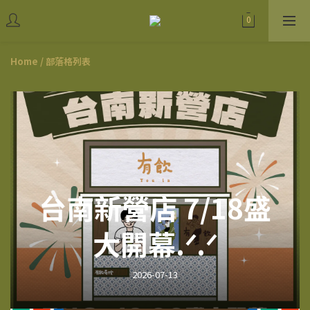
Home
/
部落格列表
台南新營店 7/18盛
大開幕.ᐟ.ᐟ
2026-07-13