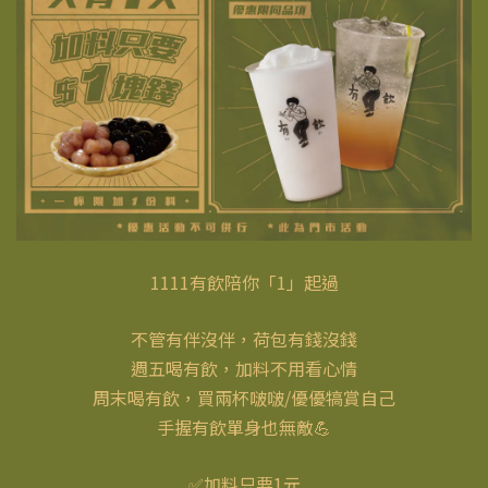
1111有飲陪你「1」起過
不管有伴沒伴，荷包有錢沒錢
週五喝有飲，加料不用看心情
周末喝有飲，買兩杯啵啵/優優犒賞自己
手握有飲單身也無敵💪
✅加料只要1元