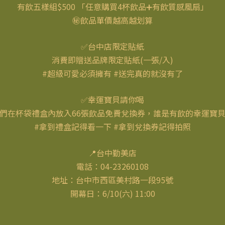
有飲五樣組$500 「任意購買4杯飲品➕有飲質感風扇」
㊙飲品單價越高越划算
✅台中店限定貼紙
消費即贈送品牌限定貼紙(一張/入)
#超級可愛必須擁有 #送完真的就沒有了
✅幸運寶貝請你喝
們在杯袋禮盒內放入66張飲品免費兌換券，誰是有飲的幸運寶
#拿到禮盒記得看一下 #拿到兌換券記得拍照
📍台中勤美店
電話：04-23260108
地址：台中市西區美村路一段95號
開幕日：6/10(六) 11:00