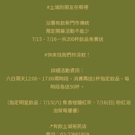
#土城的朋友在哪裡
沿襲有飲新門市傳統
限定開幕活動不能少
7/15、7/16一共200杯飲品免費送
#快來找我們拎涼欸！
詳細活動資訊：
六日兩天12:00、17:00兩時段，消費再送1杯指定飲品，每
時段各送50杯。
（指定明星飲品：7/15(六) 焦香椪糖紅茶、7/16(日) 粉紅泡
泡草莓優優）
📍有飲土城裕民店
電話：02-22661919