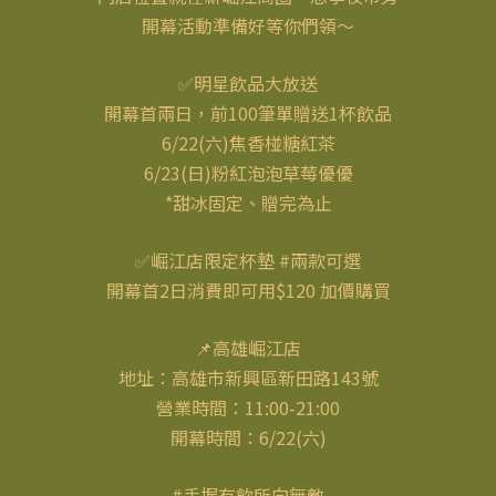
開幕活動準備好等你們領～
✅明星飲品大放送
開幕首兩日，前100筆單贈送1杯飲品
6/22(六)焦香椪糖紅茶
6/23(日)粉紅泡泡草莓優優
*甜冰固定、贈完為止
✅崛江店限定杯墊 #兩款可選
開幕首2日消費即可用$120 加價購買
📌高雄崛江店
地址：高雄市新興區新田路143號
營業時間：11:00-21:00
開幕時間：6/22(六)
#手握有飲所向無敵