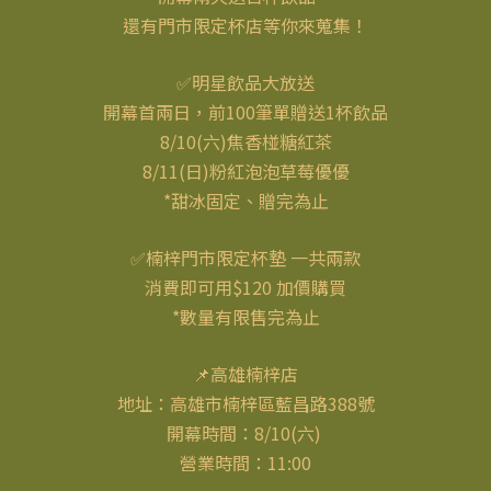
還有門市限定杯店等你來蒐集！
✅明星飲品大放送
開幕首兩日，前100筆單贈送1杯飲品
8/10(六)焦香椪糖紅茶
8/11(日)粉紅泡泡草莓優優
*甜冰固定、贈完為止
✅楠梓門市限定杯墊 一共兩款
消費即可用$120 加價購買
*數量有限售完為止
📌高雄楠梓店
地址：高雄市楠梓區藍昌路388號
開幕時間：8/10(六)
營業時間：11:00