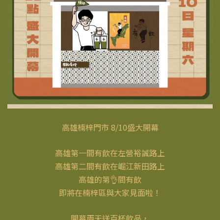
高雄楠梓門市 8/10盛大開幕
高雄第一間有飲在左營裕誠路上
高雄第二間有飲在崛江新田路上
高雄的第👌間有飲
即將在楠梓區與大家見面啦！
開幕兩天送百杯飲品，