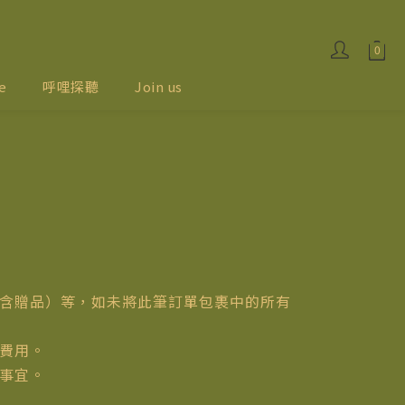
e
呼哩探聽
Join us
（含贈品）等，如未將此筆訂單包裹中的所有
流費用。
理事宜。