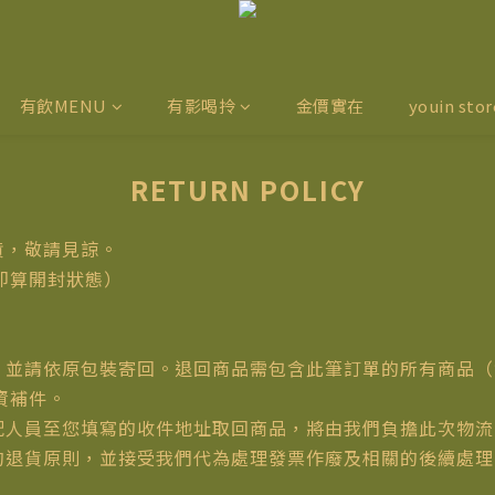
有飲MENU
有影喝拎
金價實在
youin stor
RETURN POLICY
貨，敬請見諒。
即算開封狀態）
。
貨，並請依原包裝寄回。退回商品需包含此筆訂單的所有商品
資補件。
宅配人員至您填寫的收件地址取回商品，將由我們負擔此次物
們的退貨原則，並接受我們代為處理發票作廢及相關的後續處