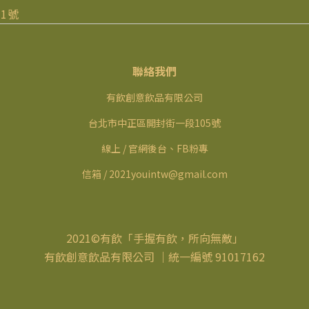
1號
聯絡我們
有飲創意飲品有限公司
台北市中正區開封街一段105號
線上 / 官網後台、FB粉專
信箱 / 2021youintw@gmail.com
2021©有飲「手握有飲，所向無敵」
有飲創意飲品有限公司 ｜統一編號 91017162