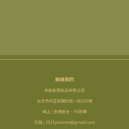
聯絡我們
有飲創意飲品有限公司
台北市中正區開封街一段105號
線上 / 官網後台、FB粉專
信箱 / 2021youintw@gmail.com