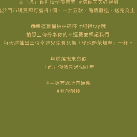
🐯「虎」你旺造型吸管套 #讓你天天好運到
凡於門市購買即可獲得1個，一共五款，隨機發送、送完為止
📷
幸運籤桶拍拍砰呸 #記得tag哦
拍照上傳分享你的幸運籤並標記我們
每天將抽出三位幸運兒免費兌換「珍珠奶茶爆擊」一杯。
年前燒揪來有飲
「虎」你熱鬧過個好年
#手握有飲所向無敵
#有飲喝拎