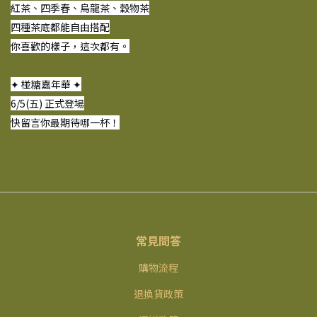
紅茶、四季春、烏龍茶、穀物茶
四種茶底都能自由搭配
你喜歡的樣子，這次都有。
✦ 椪糖嘉年華 ✦
6/5(五) 正式登場
快留言你最期待哪一杯！
常見問答
購物流程
退換貨政策