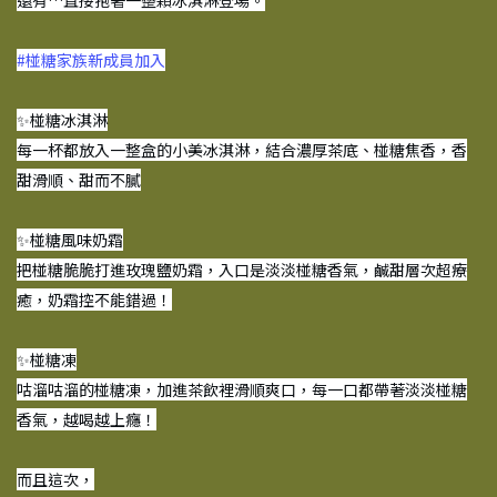
#椪糖家族新成員加入
✨椪糖冰淇淋
每一杯都放入一整盒的小美冰淇淋，結合濃厚茶底、椪糖焦香，香
甜滑順、甜而不膩
✨椪糖風味奶霜
把椪糖脆脆打進玫瑰鹽奶霜，入口是淡淡椪糖香氣，鹹甜層次超療
癒，奶霜控不能錯過！
✨椪糖凍
咕溜咕溜的椪糖凍，加進茶飲裡滑順爽口，每一口都帶著淡淡椪糖
香氣，越喝越上癮！
而且這次，