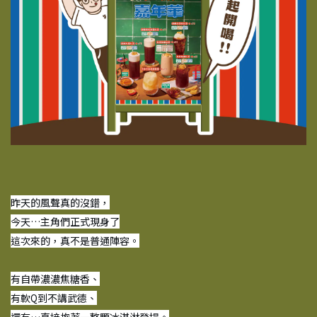
昨天的風聲真的沒錯，
今天…主角們正式現身了
這次來的，真不是普通陣容。
有自帶濃濃焦糖香、
有軟Q到不講武德、
還有…直接抱著一整顆冰淇淋登場。