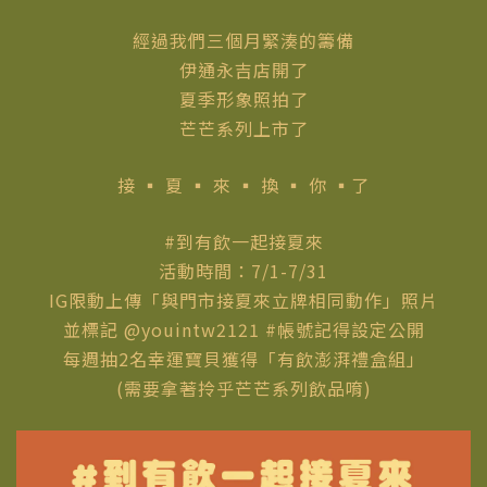
經過我們三個月緊湊的籌備
伊通永吉店開了
夏季形象照拍了
芒芒系列上市了
接 ▪ 夏 ▪ 來 ▪ 換 ▪ 你 ▪了
#到有飲一起接夏來
活動時間：7/1-7/31
IG限動上傳「與門市接夏來立牌相同動作」照片
並標記 @youintw2121 #帳號記得設定公開
每週抽2名幸運寶貝獲得「有飲澎湃禮盒組」
(需要拿著拎乎芒芒系列飲品唷)