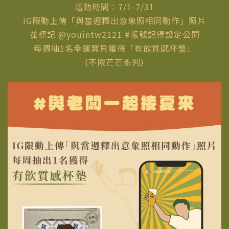
活動時間：7/1-7/31
IG限動上傳「與當週釋出意象照相同動作」照片
並標記 @youintw2121 #帳號記得設定公開
每週抽1名幸運寶貝獲得「有飲質感杯墊」
(不限芒芒系列)