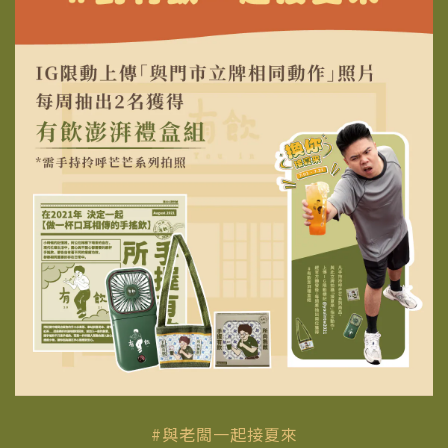
#與老闆一起接夏來