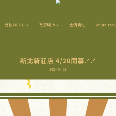
有飲MENU
有影喝拎
金價實在
youin stor
新北新莊店 4/20開幕.ᐟ.ᐟ
2024-04-19