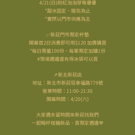
4/21(日)粉紅泡泡草莓優優
*甜冰固定、贈完為止
*實際以門市供應為主
✅新莊門市限定杯墊
開幕首2日消費即可用$120 加價購買
*每日限量100份、每單限定加購1份
#現場週邊還有保冰袋可以買
📌新北新莊店
地址：新北市新莊區幸福路779號
營業時間：11:00-21:30
開幕時間：4/20(六)
大家週末留時間來新莊找我們
一起喝杯椪糖新品、買限定週邊🤎