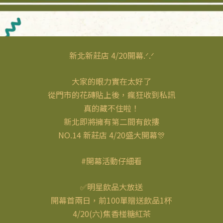
新北新莊店 4/20開幕.ᐟ.ᐟ
大家的眼力實在太好了
從門市的花磚貼上後，瘋狂收到私訊
真的藏不住啦！
新北即將擁有第二間有飲摟
NO.14 新莊店 4/20盛大開幕🎊
#開幕活動仔細看
✅明星飲品大放送
開幕首兩日，前100單贈送飲品1杯
4/20(六)焦香椪糖紅茶