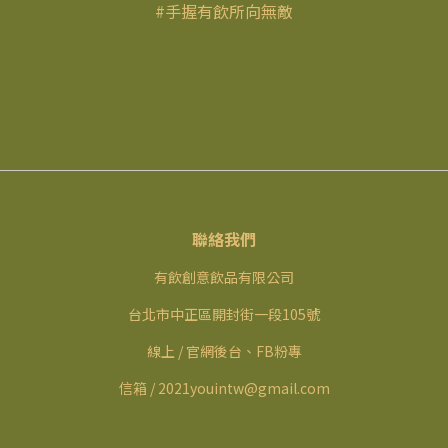
#手握有飲所向無敵
聯絡我們
有飲創意飲品有限公司
台北市中正區開封街一段105號
線上 / 官網後台、FB粉專
信箱 / 2021youintw@gmail.com