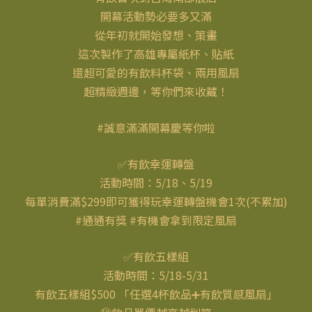
開幕活動勢必要多又滿
從年初就開始發想、策畫
這次製作了高雄專屬紙杯、貼紙
還超可愛的有飲料杯袋、兩用風扇
超精緻週邊，等你們來收藏！
#誠意滿滿開幕慶等你啦
✅有飲幸運轉盤
活動時間：5/18、5/19
每單消費滿$299即可獲得玩幸運轉盤機會1次(不累加)
#通通有獎 #有機會拿到限定風扇
✅有飲五樣組
活動時間：5/18-5/31
有飲五樣組$500 「任選4杯飲品➕有飲質感風扇」