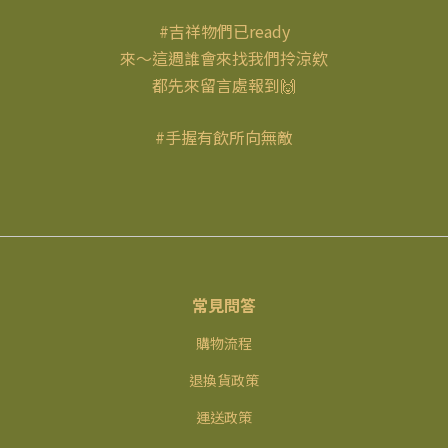
#吉祥物們已ready
​來～這週誰會來找我們拎涼欸
都先來留言處報到🙌
#手握有飲所向無敵
常見問答
購物流程
退換貨政策
運送政策