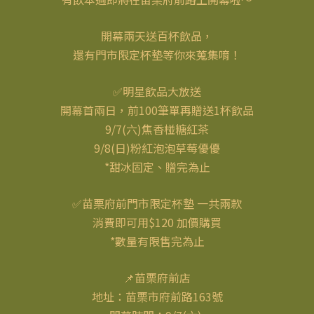
開幕兩天送百杯飲品，
還有門市限定杯墊等你來蒐集唷！
✅明星飲品大放送
開幕首兩日，前100筆單再贈送1杯飲品
9/7(六)焦香椪糖紅茶
9/8(日)粉紅泡泡草莓優優
*甜冰固定、贈完為止
✅苗栗府前門市限定杯墊 一共兩款
消費即可用$120 加價購買
*數量有限售完為止
📌苗栗府前店
地址：苗栗市府前路163號