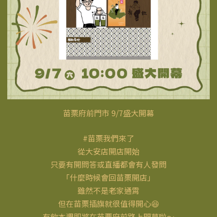
苗栗府前門市 9/7盛大開幕
#苗栗我們來了
從大安店開店開始
只要有開問答或直播都會有人發問
「什麼時候會回苗栗開店」
雖然不是老家通霄
但在苗栗插旗就很值得開心😆
有飲本週即將在苗栗府前路上開幕啦～