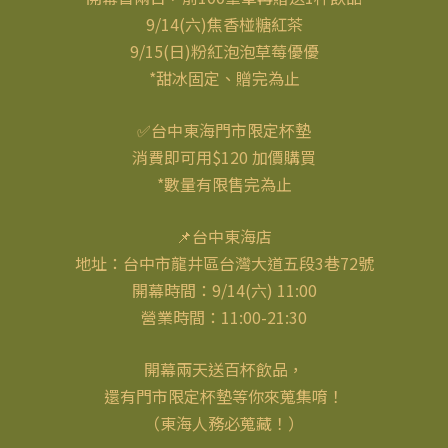
9/14(六)焦香椪糖紅茶
9/15(日)粉紅泡泡草莓優優
*甜冰固定、贈完為止
✅台中東海門市限定杯墊
消費即可用$120 加價購買
*數量有限售完為止
📌台中東海店
地址：台中市龍井區台灣大道五段3巷72號
開幕時間：9/14(六) 11:00
營業時間：11:00-21:30
開幕兩天送百杯飲品，
還有門市限定杯墊等你來蒐集唷！
（東海人務必蒐藏！）