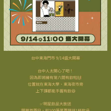
台中東海門市 9/14盛大開幕
台中人太開心了吧！
因為即將擁有第六間有飲啦🙌
位置就在東海大學、東海夜市旁
上下課都能手握有飲😄
✅明星飲品大放送
開幕首兩日，前100筆單再贈送1杯飲品