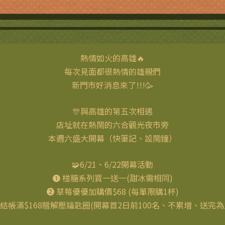
熱情如火的高雄🔥
每次見面都很熱情的雄親們
新門市好消息來了!!!🥳
🎊與高雄的第五次相遇
店址就在熱鬧的六合觀光夜市旁
本週六盛大開幕（快筆記、設鬧鐘）
🧩6/21、6/22開幕活動
➊ 椪糖系列買一送一(甜冰需相同)
➋ 草莓優優加購價$68 (每單限購1杯)
 結帳滿$168贈解壓鑰匙圈(開幕首2日前100名、不累增、送完為