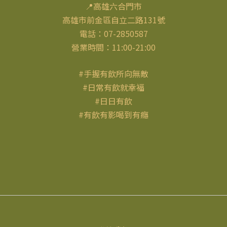
📍高雄六合門市
高雄市前金區自立二路131號
電話：07-2850587
營業時間：11:00-21:00
#手握有飲所向無敵
#日常有飲就幸福
#日日有飲
#有飲有影喝到有癮