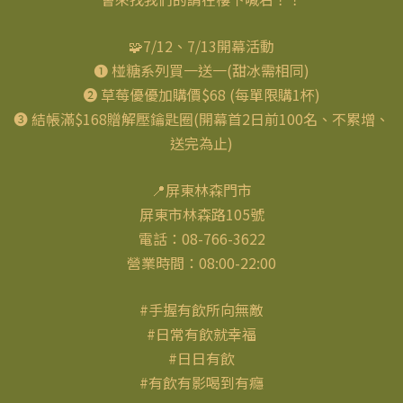
🧩7/12、7/13開幕活動
➊ 椪糖系列買一送一(甜冰需相同)
➋ 草莓優優加購價$68 (每單限購1杯)
➌ 結帳滿$168贈解壓鑰匙圈(開幕首2日前100名、不累增、
送完為止)
📍屏東林森門市
屏東市林森路105號
電話：08-766-3622
營業時間：08:00-22:00
#手握有飲所向無敵
#日常有飲就幸福
#日日有飲
#有飲有影喝到有癮