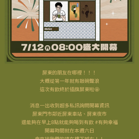
屏東的朋友在哪裡！！！
大概從第一年就有敲碗聲浪
這次有飲終於插旗屏東啦🤩
消息一出收到超多私訊詢問開幕資訊
屏東門市鄰近屏東車站、屏東夜市
還能夠在早上8點就能夠喝到有飲 #有夠幸福
開幕時間就在本週六日
會來找我們的請在樓下喊右！！