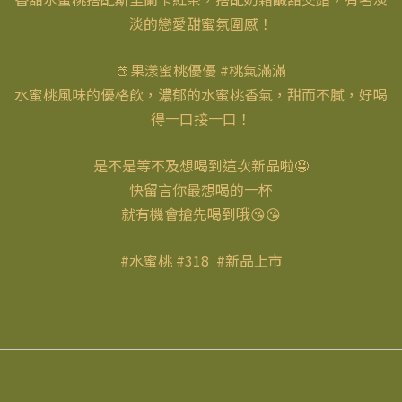
淡的戀愛甜蜜氛圍感！
🍑果漾蜜桃優優 #桃氣滿滿
水蜜桃風味的優格飲，濃郁的水蜜桃香氣，甜而不膩，好喝
得一口接一口！
是不是等不及想喝到這次新品啦🤤
快留言你最想喝的一杯
就有機會搶先喝到哦😘😘
#水蜜桃 #318 #新品上市