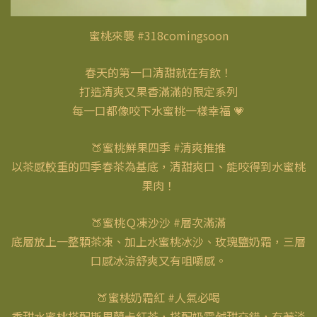
蜜桃來襲 #318comingsoon
春天的第一口清甜就在有飲！
打造清爽又果香滿滿的限定系列
每一口都像咬下水蜜桃一樣幸福 💗
🍑蜜桃鮮果四季 #清爽推推
以茶感較重的四季春茶為基底，清甜爽口、能咬得到水蜜桃
果肉！
🍑蜜桃Ｑ凍沙沙 #層次滿滿
底層放上一整顆茶凍、加上水蜜桃冰沙、玫瑰鹽奶霜，三層
口感冰涼舒爽又有咀嚼感。
🍑蜜桃奶霜紅 #人氣必喝
香甜水蜜桃搭配斯里蘭卡紅茶，搭配奶霜鹹甜交錯，有著淡