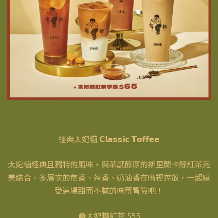
經典太妃糖 𝗖𝗹𝗮𝘀𝘀𝗶𝗰 𝗧𝗼𝗳𝗳𝗲𝗲
太妃糖經典且獨特的風味，與茶感醇厚的斯里蘭卡醇紅茶完
美結合，多層次的焦香、茶香、奶油香在嘴裡奔放，一起感
受這場甜而不膩的味蕾冒險吧！
🟠太妃糖紅茶 $55