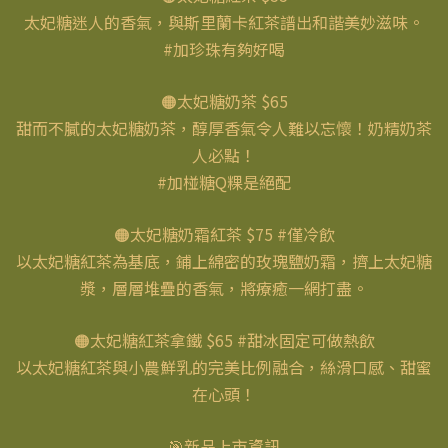
太妃糖迷人的香氣，與斯里蘭卡紅茶譜出和諧美妙滋味。
#加珍珠有夠好喝
🟠太妃糖奶茶 $65
甜而不膩的太妃糖奶茶，醇厚香氣令人難以忘懷！奶精奶茶
人必點！
#加椪糖Q粿是絕配
🟠太妃糖奶霜紅茶 $75 #僅冷飲
以太妃糖紅茶為基底，鋪上綿密的玫瑰鹽奶霜，擠上太妃糖
漿，層層堆疊的香氣，將療癒一網打盡。
🟠太妃糖紅茶拿鐵 $65 #甜冰固定可做熱飲
以太妃糖紅茶與小農鮮乳的完美比例融合，絲滑口感、甜蜜
在心頭！
🎯新品上市資訊